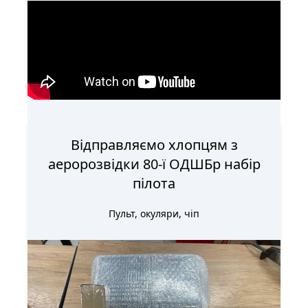
Доставили набір оператора для
наших десантників з 80-ї ОДШБр
Наші оператори дронів вже карають русню!
Відправляємо хлопцям з
аеророзвідки 80-ї ОДШБр набір
пілота
Пульт, окуляри, чіп