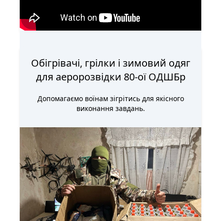
Пілоти вже тренуються!
Обігрівачі, грілки і зимовий одяг
для аеророзвідки 80-ої ОДШБр
Допомагаємо воїнам зігрітись для якісного
виконання завдань.