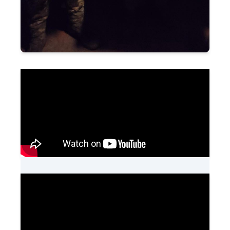
Додатковий генератор для
позицій FPV дронів вже
допомагає нищити рашистів!
Вже працює!
Доставили сучасний ноутбук
DELL для наших операторів FPV-
дронів з 80-ї ОДШБр