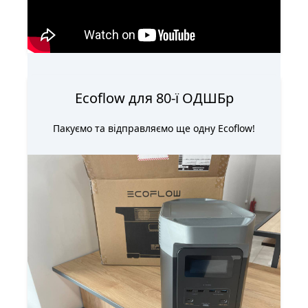
для воїнів 80-ї Окремої десантно-штурмової
бригади!
Ecoflow для 80-ї ОДШБр
Пакуємо та відправляємо ще одну Ecoflow!