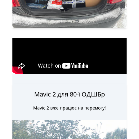
Генератор для 80-ї ОДШБр
Трохи додаткової енергії задля смерті росіян!
Mavic 2 для 80-ї ОДШБр
Mavic 2 вже працює на перемогу!